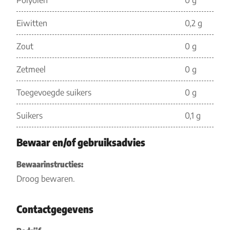
Polyolen
0 g
Eiwitten
0,2 g
Zout
0 g
Zetmeel
0 g
Toegevoegde suikers
0 g
Suikers
0,1 g
Bewaar en/of gebruiksadvies
Bewaarinstructies:
Droog bewaren.
Contactgegevens