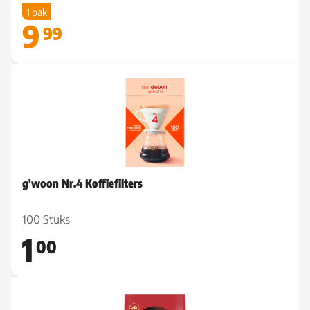
1 pak
9
99
g'woon Nr.4 Koffiefilters
100 Stuks
1
00