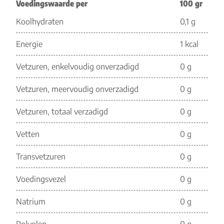
Voedingswaarde per
100 gr
Koolhydraten
0,1 g
Energie
1 kcal
Vetzuren, enkelvoudig onverzadigd
0 g
Vetzuren, meervoudig onverzadigd
0 g
Vetzuren, totaal verzadigd
0 g
Vetten
0 g
Transvetzuren
0 g
Voedingsvezel
0 g
Natrium
0 g