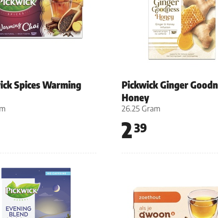
ick Spices Warming
Pickwick Ginger Goodn
Honey
am
26.25 Gram
2
39