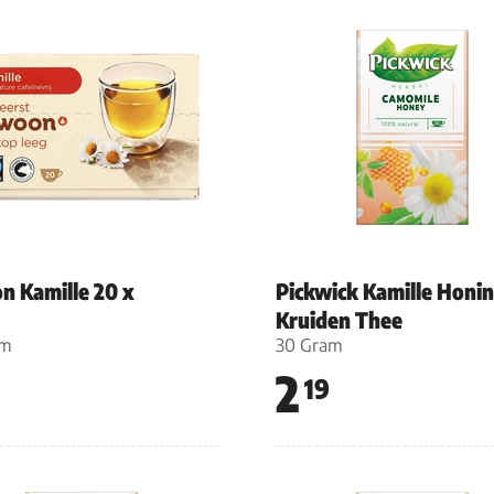
n Kamille 20 x
Pickwick Kamille Honi
Kruiden Thee
am
30 Gram
2
19