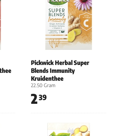
Pickwick Herbal Super
thee
Blends Immunity
Kruidenthee
22.50 Gram
2
39