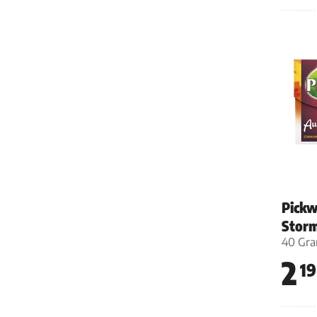
Pickw
Storm
40 Gr
2
19