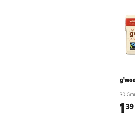
g'woo
30 Gr
1
39