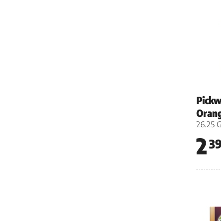
Pickw
Oran
26.25 
2
3