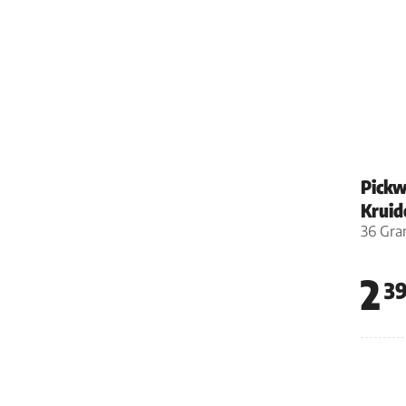
Pickw
Kruid
36 Gr
2
3