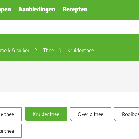
ppen
Aanbiedingen
Recepten
emelk & suiker
Thee
Kruidenthee
e thee
Kruidenthee
Overig thee
Rooibo
e thee