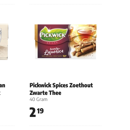
an
Pickwick Spices Zoethout
x
Zwarte Thee
40 Gram
2
19