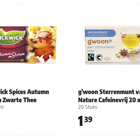
ick Spices Autumn
g'woon Sterrenmunt v
 Zwarte Thee
Nature Cafeinevrij 20 
am
20 Stuks
1
39