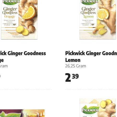
ick Ginger Goodness
Pickwick Ginger Goodn
ge
Lemon
Gram
26.25 Gram
2
9
39