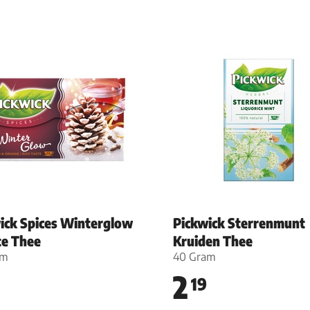
ick Spices Winterglow
Pickwick Sterrenmunt
e Thee
Kruiden Thee
am
40 Gram
2
19