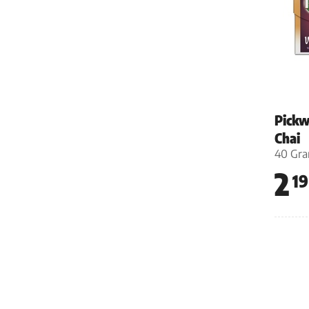
Pickw
Chai
40 Gr
2
19