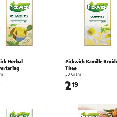
ick Herbal
Pickwick Kamille Kruid
vertering
Thee
am
30 Gram
2
9
19