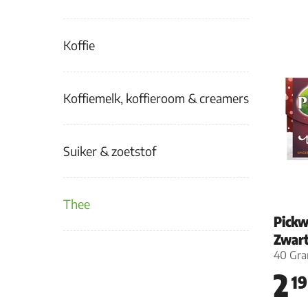
Koffie
Koffiemelk, koffieroom & creamers
Suiker & zoetstof
Thee
Pickw
Zwart
40 Gr
2
19