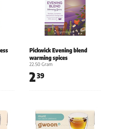
ess
Pickwick Evening blend
warming spices
22.50 Gram
2
39