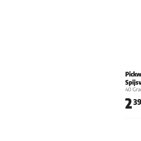
Pickw
Spijs
40 Gr
2
3