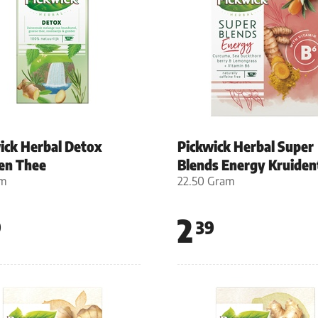
ick Herbal Detox
Pickwick Herbal Super
en Thee
Blends Energy Kruiden
am
22.50 Gram
2
9
39