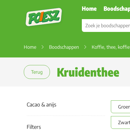
Home
Boodscha
Home
Boodschappen
Koffie, thee, koffi
Kruidenthee
Terug
Cacao & anijs
Groen
Zwart
Filters