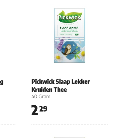
ng
Pickwick Slaap Lekker
Kruiden Thee
40 Gram
2
29