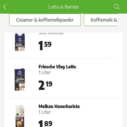
Latte & Barista
Creamer & koffiemelkpoeder
Koffiemelk & roo
Friesche Vlag Latte
500 Milliliter
1
59
Friesche Vlag Latte
1 Liter
2
19
Melkan Haverbarista
1 Liter
1
89