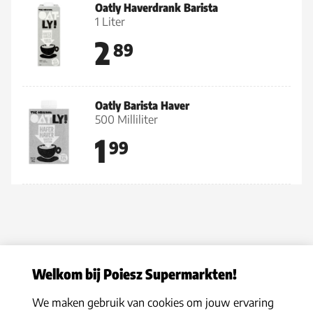
Oatly Haverdrank Barista
1 Liter
2
89
Oatly Barista Haver
500 Milliliter
1
99
Welkom bij Poiesz Supermarkten!
We maken gebruik van cookies om jouw ervaring
Privacy statement
|
Algemene voorwaarden
|
Hoe werkt het
|