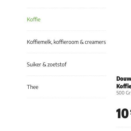
Koffie
Koffiemelk, koffieroom & creamers
Suiker & zoetstof
Douw
Koffi
Thee
500 G
10