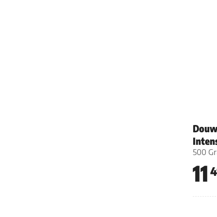
Douwe
Inten
500 G
11
4