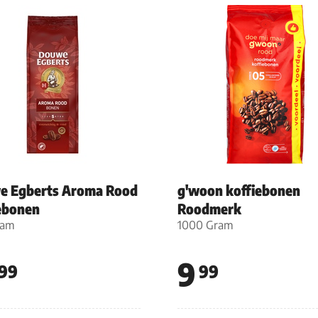
e Egberts Aroma Rood
g'woon koffiebonen
ebonen
Roodmerk
ram
1000 Gram
9
99
99