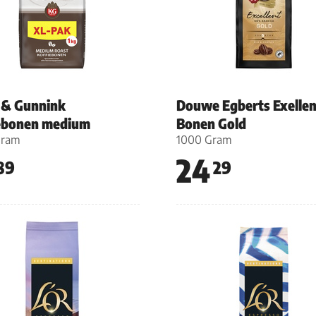
 & Gunnink
Douwe Egberts Exellen
ebonen medium
Bonen Gold
Gram
1000 Gram
24
89
29