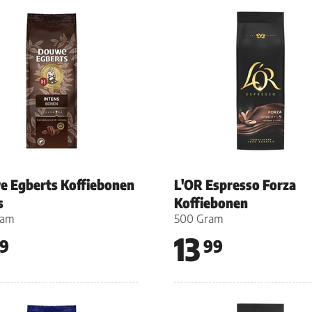
 Egberts Koffiebonen
L'OR Espresso Forza
s
Koffiebonen
ram
500 Gram
13
9
99