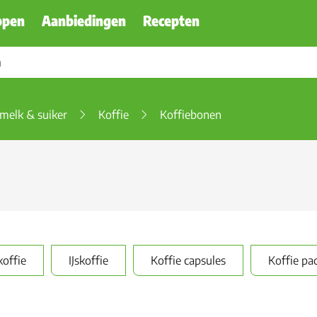
ppen
Aanbiedingen
Recepten
emelk & suiker
Koffie
Koffiebonen
koffie
IJskoffie
Koffie capsules
Koffie pa