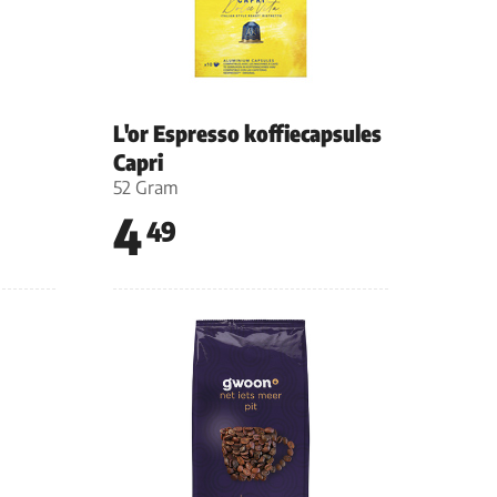
L'or Espresso koffiecapsules
Capri
52 Gram
4
49