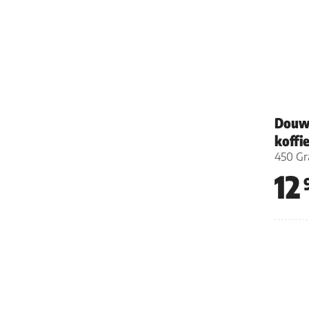
Douwe
koffi
450 G
12