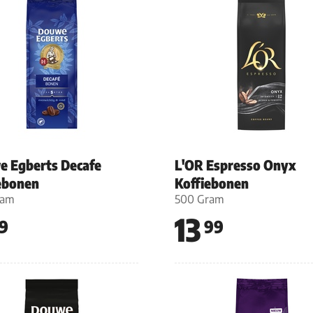
 Egberts Decafe
L'OR Espresso Onyx
ebonen
Koffiebonen
ram
500 Gram
13
9
99