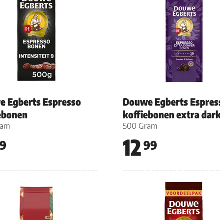
 Egberts Espresso
Douwe Egberts Espres
ebonen
koffiebonen extra dar
ram
500 Gram
12
9
99