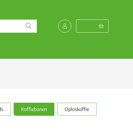
ds
Koffiebonen
Oploskoffie