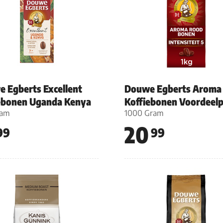
 Egberts Excellent
Douwe Egberts Aroma
ebonen Uganda Kenya
Koffiebonen Voordeel
ram
1000 Gram
20
99
99