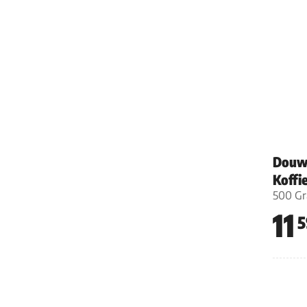
Douwe
Koffi
500 G
11
5