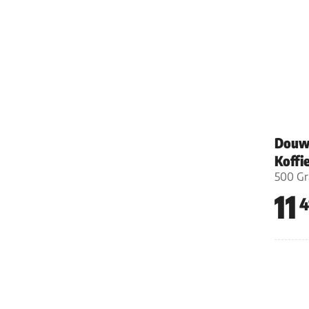
Douwe
Koffi
500 G
11
4