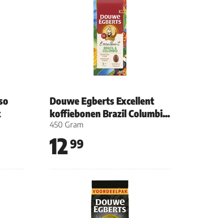
so
Douwe Egberts Excellent
k
koffiebonen Brazil Columbi...
450 Gram
12
99