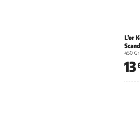
L'or 
Scand
450 G
13