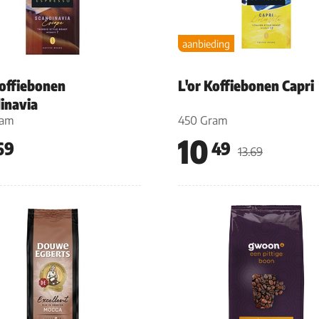
aanbieding
Koffiebonen
L'or Koffiebonen Capri
inavia
ram
450 Gram
10
69
49
13.69