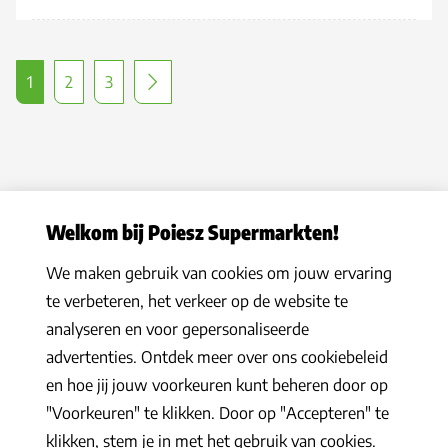
1
2
3
Welkom bij Poiesz Supermarkten!
We maken gebruik van cookies om jouw ervaring
Privacy statement
|
Algemene voorwaarden
|
Hoe werkt het
|
te verbeteren, het verkeer op de website te
Veelgestelde vragen
|
Cookies
analyseren en voor gepersonaliseerde
© 2026 Poiesz Supermarkten B.V. Alle rechten voorbehouden
advertenties. Ontdek meer over ons cookiebeleid
en hoe jij jouw voorkeuren kunt beheren door op
"Voorkeuren" te klikken. Door op "Accepteren" te
klikken, stem je in met het gebruik van cookies.