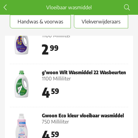
Vloeibaar wasmiddel
Handwas & voorwas
Vlekverwijderaars
G'woon Vloeibaar wasmiddel Kleur
1100 Milliliter
2
99
g'woon Wit Wasmiddel 22 Wasbeurten
1100 Milliliter
4
59
Gwoon Eco kleur vloeibaar wasmiddel
750 Milliliter
4
59