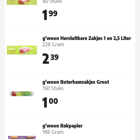
60 Stuks
1
99
g'woon Hersluitbare Zakjes 1 en 2,5 Liter
228 Gram
2
39
g'woon Boterhamzakjes Groot
150 Stuks
1
00
g'woon Bakpapier
186 Gram