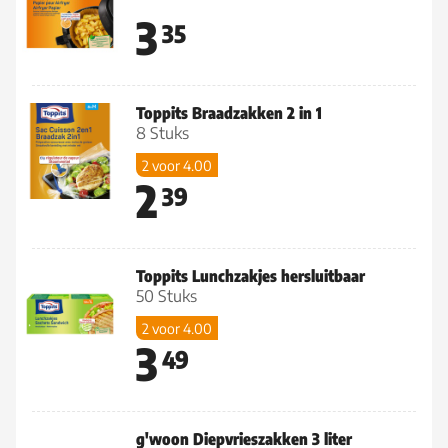
3
35
Toppits Braadzakken 2 in 1
8 Stuks
2 voor 4.00
2
39
Toppits Lunchzakjes hersluitbaar
50 Stuks
2 voor 4.00
3
49
g'woon Diepvrieszakken 3 liter