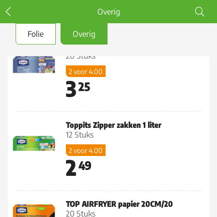
Overig
Folie
Overig
Toppits diepvrieszakken 1 liter
20 Stuks
2 voor 4.00
3
25
Toppits Zipper zakken 1 liter
12 Stuks
2 voor 4.00
2
49
TOP AIRFRYER papier 20CM/20
20 Stuks