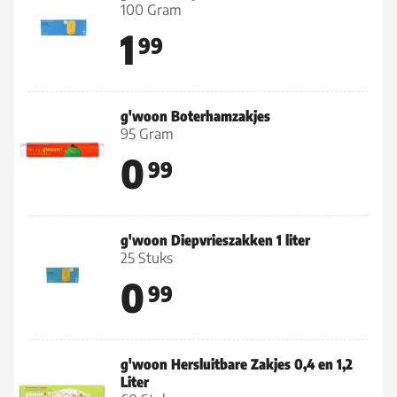
100 Gram
1
99
g'woon Boterhamzakjes
95 Gram
0
99
g'woon Diepvrieszakken 1 liter
25 Stuks
0
99
g'woon Hersluitbare Zakjes 0,4 en 1,2
Liter