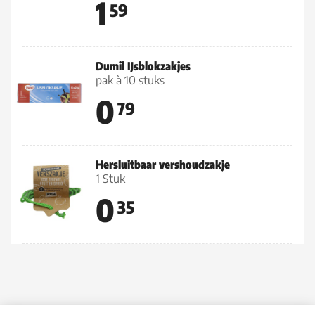
1
59
Dumil IJsblokzakjes
pak à 10 stuks
0
79
Hersluitbaar vershoudzakje
1 Stuk
0
35