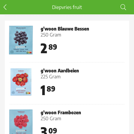
Diepvries fruit
Diepvries fruit
g'woon Blauwe Bessen
250 Gram
2
89
g'woon Aardbeien
225 Gram
1
89
g'woon Frambozen
250 Gram
3
09