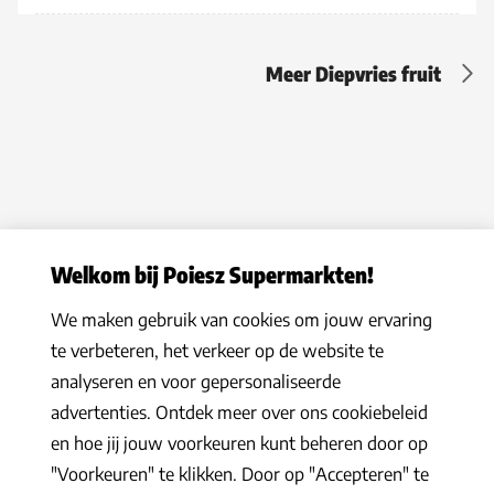
Meer Diepvries fruit
Welkom bij Poiesz Supermarkten!
We maken gebruik van cookies om jouw ervaring
Privacy statement
|
Algemene voorwaarden
|
Hoe werkt het
|
te verbeteren, het verkeer op de website te
Veelgestelde vragen
|
Cookies
analyseren en voor gepersonaliseerde
© 2026 Poiesz Supermarkten B.V. Alle rechten voorbehouden
advertenties. Ontdek meer over ons cookiebeleid
en hoe jij jouw voorkeuren kunt beheren door op
"Voorkeuren" te klikken. Door op "Accepteren" te