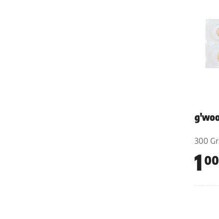
g'woo
300 G
1
00