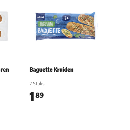
oren
Baguette Kruiden
2 Stuks
1
89