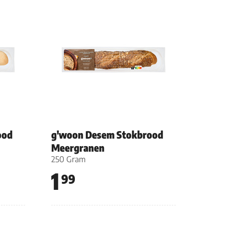
ood
g'woon Desem Stokbrood
Meergranen
250 Gram
1
99