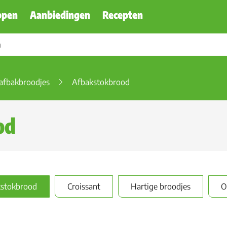
ppen
Aanbiedingen
Recepten
 afbakbroodjes
Afbakstokbrood
od
stokbrood
Croissant
Hartige broodjes
O