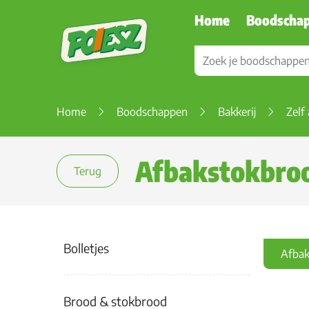
Home
Boodscha
Home
Boodschappen
Bakkerij
Zelf
Afbakstokbro
Terug
Bolletjes
Afbak
Brood & stokbrood