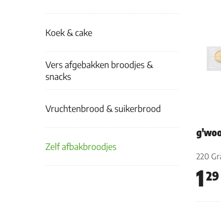
Koek & cake
Vers afgebakken broodjes &
snacks
Vruchtenbrood & suikerbrood
g'woo
Zelf afbakbroodjes
220 G
1
29