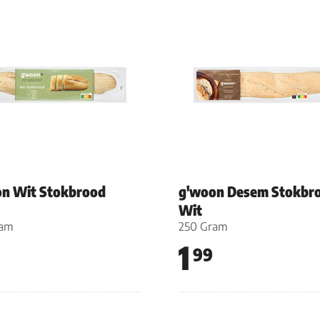
n Wit Stokbrood
g'woon Desem Stokbr
Wit
ram
250 Gram
1
99