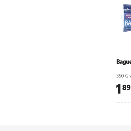
Bague
350 G
1
89