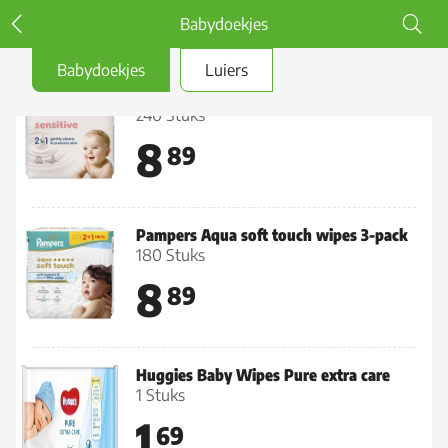
Babydoekjes
Babydoekjes
Luiers
Pampers Sensitive babydoekjes 2+1
240 Stuks
8
89
Pampers Aqua soft touch wipes 3-pack
180 Stuks
8
89
Huggies Baby Wipes Pure extra care
1 Stuks
1
69