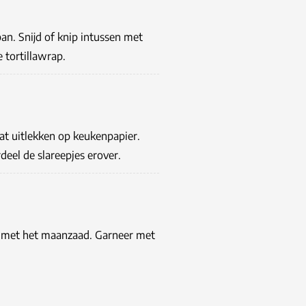
an. Snijd of knip intussen met
e tortillawrap.
aat uitlekken op keukenpapier.
eel de slareepjes erover.
i met het maanzaad. Garneer met