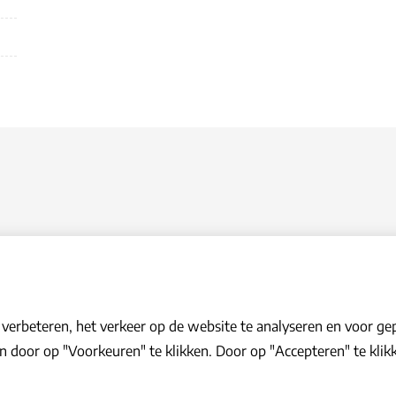
erbeteren, het verkeer op de website te analyseren en voor ge
n door op "Voorkeuren" te klikken. Door op "Accepteren" te klikk
< 25 jaar? Laat je legitimatie zien!
< 18 jaar verkopen wij geen alcohol