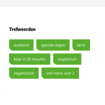
Trefwoorden
weekend
speciale dagen
kerst
klaar in 20 minuten
vegetarisch
veganistisch
snel menu voor 2