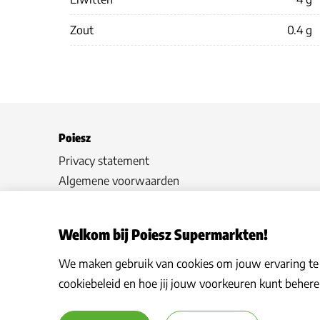
Zout
0.4 g
Poiesz
Privacy statement
Algemene voorwaarden
Hoe werkt het
Veelgestelde vragen
Welkom bij Poiesz Supermarkten!
Cookies
We maken gebruik van cookies om jouw ervaring te v
cookiebeleid en hoe jij jouw voorkeuren kunt behere