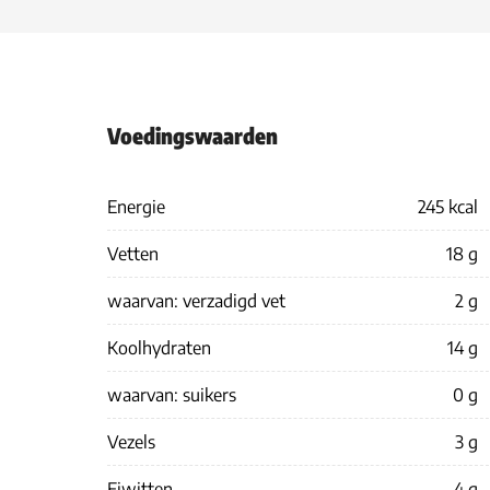
Voedingswaarden
Energie
245 kcal
Vetten
18 g
waarvan: verzadigd vet
2 g
Koolhydraten
14 g
waarvan: suikers
0 g
Vezels
3 g
Eiwitten
4 g