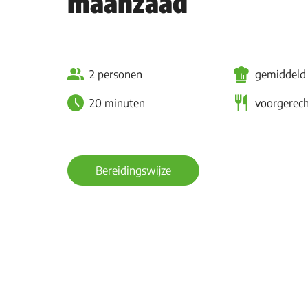
maanzaad
2 personen
gemiddeld
20 minuten
voorgerech
Bereidingswijze