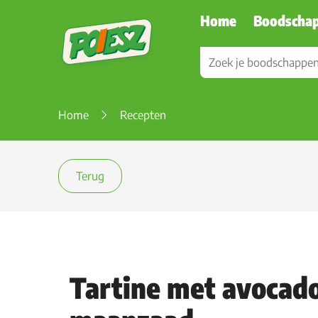
Home
Boodscha
Home
Recepten
Terug
Tartine met avocad