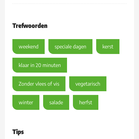
Trefwoorden
weekend
speciale dagen
kerst
klaar in 20 minuten
Zonder vlees of vis
vegetarisch
winter
salade
herfst
Tips