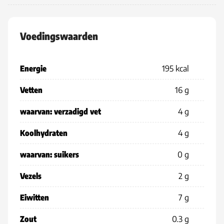
Voedingswaarden
Energie
195 kcal
Vetten
16 g
waarvan: verzadigd vet
4 g
Koolhydraten
4 g
waarvan: suikers
0 g
Vezels
2 g
Eiwitten
7 g
Zout
0.3 g