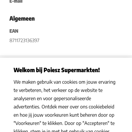
E-mail
Algemeen
EAN
8711723136397
Welkom bij Poiesz Supermarkten!
We maken gebruik van cookies om jouw ervaring
Privacy statement
|
Algemene voorwaarden
|
Hoe werkt het
|
te verbeteren, het verkeer op de website te
Veelgestelde vragen
|
Cookies
analyseren en voor gepersonaliseerde
© 2026 Poiesz Supermarkten B.V. Alle rechten voorbehouden
advertenties. Ontdek meer over ons cookiebeleid
en hoe jij jouw voorkeuren kunt beheren door op
"Voorkeuren" te klikken. Door op "Accepteren" te
klikken, stem je in met het gebruik van cookies.