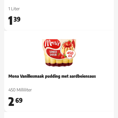
1 Liter
1
39
Mona Vanillesmaak pudding met aardbeiensaus
450 Milliliter
2
69