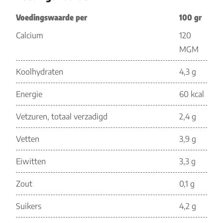
Voedingswaarde per
100 gr
Calcium
120
MGM
Koolhydraten
4,3 g
Energie
60 kcal
Vetzuren, totaal verzadigd
2,4 g
Vetten
3,9 g
Eiwitten
3,3 g
Zout
0,1 g
Suikers
4,2 g