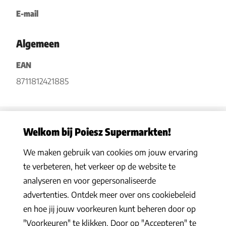
E-mail
Algemeen
EAN
8711812421885
Welkom bij Poiesz Supermarkten!
We maken gebruik van cookies om jouw ervaring
Privacy statement
|
Algemene voorwaarden
|
Hoe werkt het
|
te verbeteren, het verkeer op de website te
Veelgestelde vragen
|
Cookies
analyseren en voor gepersonaliseerde
© 2026 Poiesz Supermarkten B.V. Alle rechten voorbehouden
advertenties. Ontdek meer over ons cookiebeleid
en hoe jij jouw voorkeuren kunt beheren door op
"Voorkeuren" te klikken. Door op "Accepteren" te