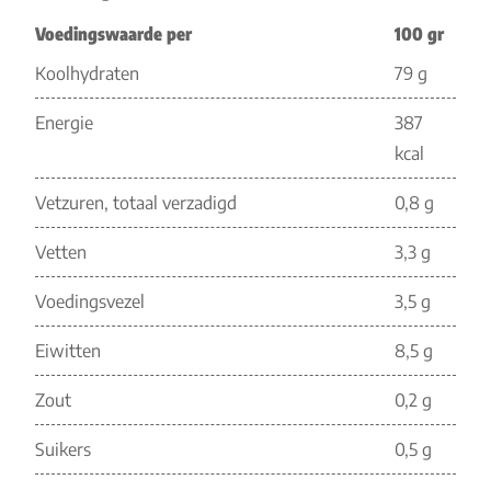
Voedingswaarde per
100 gr
Koolhydraten
79 g
Energie
387
kcal
Vetzuren, totaal verzadigd
0,8 g
Vetten
3,3 g
Voedingsvezel
3,5 g
Eiwitten
8,5 g
Zout
0,2 g
Suikers
0,5 g