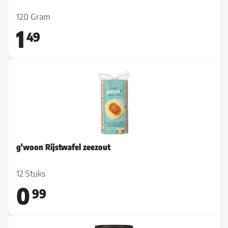
120 Gram
1
49
g'woon Rijstwafel zeezout
12 Stuks
0
99