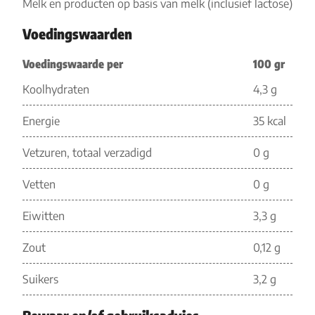
Melk en producten op basis van melk (inclusief lactose)
Voedingswaarden
Voedingswaarde per
100 gr
Koolhydraten
4,3 g
Energie
35 kcal
Vetzuren, totaal verzadigd
0 g
Vetten
0 g
Eiwitten
3,3 g
Zout
0,12 g
Suikers
3,2 g