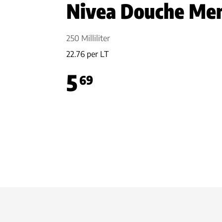
Nivea Douche Me
250 Milliliter
22.76 per LT
5
69