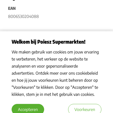
EAN
8006530204088
Welkom bij Poiesz Supermarkten!
We maken gebruik van cookies om jouw ervaring
Privacy statement
|
Algemene voorwaarden
|
Hoe werkt het
|
te verbeteren, het verkeer op de website te
Veelgestelde vragen
|
Cookies
analyseren en voor gepersonaliseerde
© 2026 Poiesz Supermarkten B.V. Alle rechten voorbehouden
advertenties. Ontdek meer over ons cookiebeleid
en hoe jij jouw voorkeuren kunt beheren door op
"Voorkeuren" te klikken. Door op "Accepteren" te
klikken, stem je in met het gebruik van cookies.
Accepteren
Voorkeuren