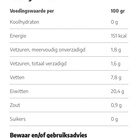
Voedingswaarde per
100 gr
Koolhydraten
0 g
Energie
151 kcal
Vetzuren, meervoudig onverzadigd
1,8 g
Vetzuren, totaal verzadigd
1,6 g
Vetten
7,8 g
Eiwitten
20,4 g
Zout
0,9 g
Suikers
0 g
Bewaar en/of gebruiksadvies