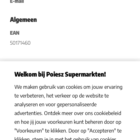
E-mail
Algemeen
EAN
50171460
Welkom bij Poiesz Supermarkten!
We maken gebruik van cookies om jouw ervaring
Privacy statement
|
Algemene voorwaarden
|
Hoe werkt het
|
te verbeteren, het verkeer op de website te
Veelgestelde vragen
|
Cookies
analyseren en voor gepersonaliseerde
© 2026 Poiesz Supermarkten B.V. Alle rechten voorbehouden
advertenties. Ontdek meer over ons cookiebeleid
en hoe jij jouw voorkeuren kunt beheren door op
"Voorkeuren" te klikken. Door op "Accepteren" te
klikken, stem je in met het gebruik van cookies.