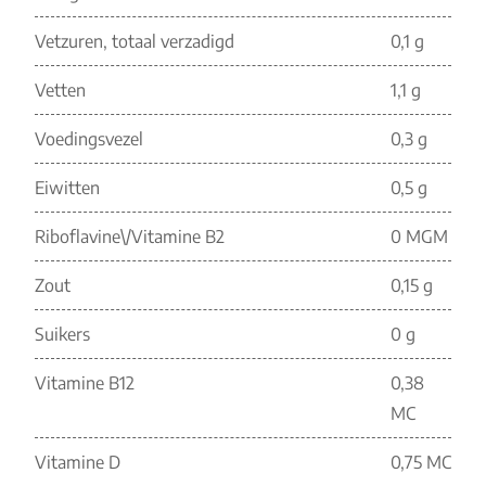
Vetzuren, totaal verzadigd
0,1 g
Vetten
1,1 g
Voedingsvezel
0,3 g
Eiwitten
0,5 g
Riboflavine\/Vitamine B2
0 MGM
Zout
0,15 g
Suikers
0 g
Vitamine B12
0,38
MC
Vitamine D
0,75 MC