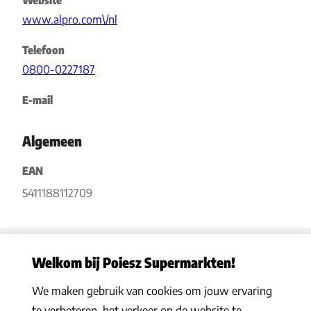
Website
www.alpro.com\/nl
Telefoon
0800-0227187
E-mail
Algemeen
EAN
5411188112709
Welkom bij Poiesz Supermarkten!
We maken gebruik van cookies om jouw ervaring
Privacy statement
|
Algemene voorwaarden
|
Hoe werkt het
|
te verbeteren, het verkeer op de website te