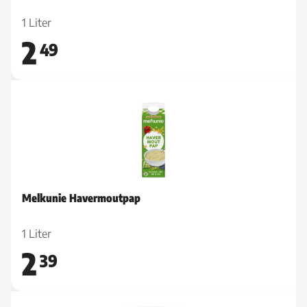
1 Liter
2
49
Melkunie Havermoutpap
1 Liter
2
39