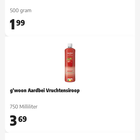
500 gram
1
99
g'woon Aardbei Vruchtensiroop
750 Milliliter
3
69