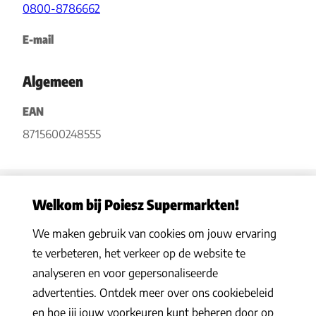
0800-8786662
E-mail
Algemeen
EAN
8715600248555
Welkom bij Poiesz Supermarkten!
We maken gebruik van cookies om jouw ervaring
Privacy statement
|
Algemene voorwaarden
|
Hoe werkt het
|
te verbeteren, het verkeer op de website te
Veelgestelde vragen
|
Cookies
analyseren en voor gepersonaliseerde
© 2026 Poiesz Supermarkten B.V. Alle rechten voorbehouden
advertenties. Ontdek meer over ons cookiebeleid
en hoe jij jouw voorkeuren kunt beheren door op