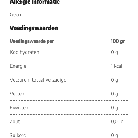
Allergie informatie
Geen
Voedingswaarden
Voedingswaarde per
100 gr
Koolhydraten
0 g
Energie
1 kcal
Vetzuren, totaal verzadigd
0 g
Vetten
0 g
Eiwitten
0 g
Zout
0,01 g
Suikers
0 g