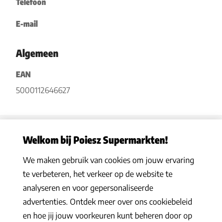
Telefoon
E-mail
Algemeen
EAN
5000112646627
Welkom bij Poiesz Supermarkten!
We maken gebruik van cookies om jouw ervaring
Privacy statement
|
Algemene voorwaarden
|
Hoe werkt het
|
te verbeteren, het verkeer op de website te
Veelgestelde vragen
|
Cookies
analyseren en voor gepersonaliseerde
© 2026 Poiesz Supermarkten B.V. Alle rechten voorbehouden
advertenties. Ontdek meer over ons cookiebeleid
en hoe jij jouw voorkeuren kunt beheren door op