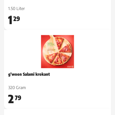
1.50 Liter
1
29
g'woon Salami krokant
320 Gram
2
79