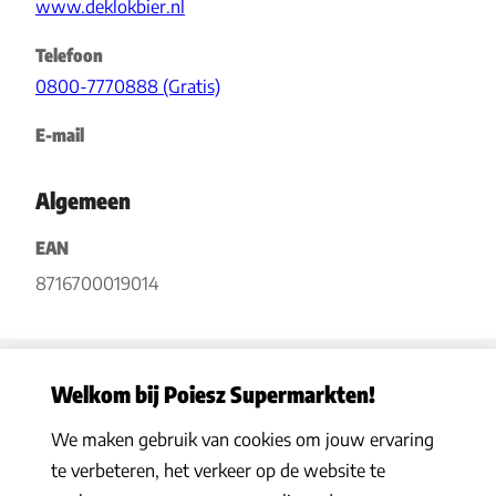
www.deklokbier.nl
Telefoon
0800-7770888 (Gratis)
E-mail
Algemeen
EAN
8716700019014
Welkom bij Poiesz Supermarkten!
We maken gebruik van cookies om jouw ervaring
Privacy statement
|
Algemene voorwaarden
|
Hoe werkt het
|
te verbeteren, het verkeer op de website te
Veelgestelde vragen
|
Cookies