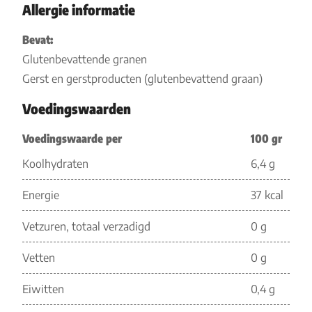
Allergie informatie
Bevat:
Glutenbevattende granen
Gerst en gerstproducten (glutenbevattend graan)
Voedingswaarden
Voedingswaarde per
100 gr
Koolhydraten
6,4 g
Energie
37 kcal
Vetzuren, totaal verzadigd
0 g
Vetten
0 g
Eiwitten
0,4 g