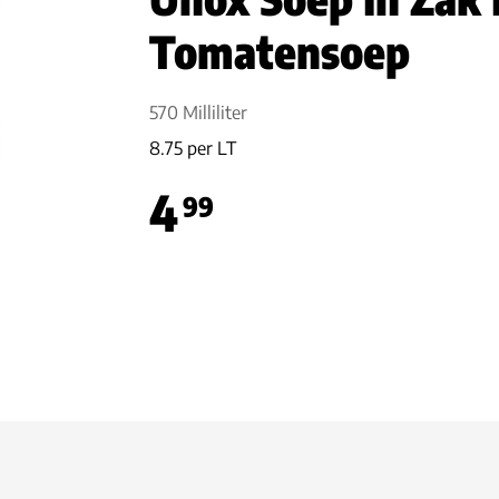
Tomatensoep
570 Milliliter
8.75 per LT
4
99