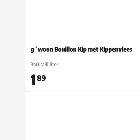
g´woon Bouillon Kip met Kippenvlees
340 Milliliter
1
89