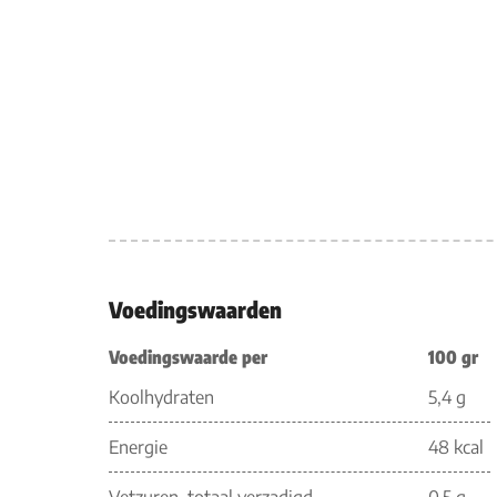
Voedingswaarden
Voedingswaarde per
100 gr
Koolhydraten
5,4 g
Energie
48 kcal