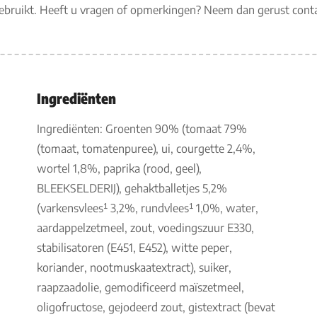
gebruikt. Heeft u vragen of opmerkingen? Neem dan gerust con
Ingrediënten
Ingrediënten: Groenten 90% (tomaat 79%
(tomaat, tomatenpuree), ui, courgette 2,4%,
wortel 1,8%, paprika (rood, geel),
BLEEKSELDERIJ), gehaktballetjes 5,2%
(varkensvlees¹ 3,2%, rundvlees¹ 1,0%, water,
aardappelzetmeel, zout, voedingszuur E330,
stabilisatoren (E451, E452), witte peper,
koriander, nootmuskaatextract), suiker,
raapzaadolie, gemodificeerd maïszetmeel,
oligofructose, gejodeerd zout, gistextract (bevat