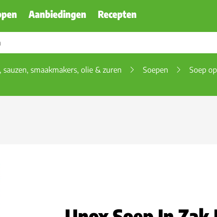
ppen
Aanbiedingen
Recepten
, sauzen, smaakmakers, olie & zuren
Soepen
Soep o
Unox Soep In Zak 