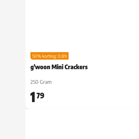
50% korting: 0.89
g'woon Mini Crackers
250 Gram
1
79