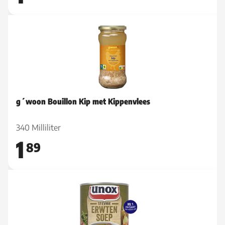
g´woon Bouillon Kip met Kippenvlees
340 Milliliter
1
89