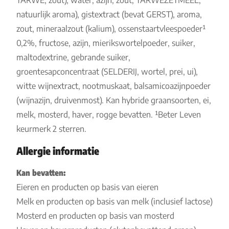
TARWE, zout), water, azijn, zout, TARWEZETMEEL,
natuurlijk aroma), gistextract (bevat GERST), aroma,
zout, mineraalzout (kalium), ossenstaartvleespoeder¹
0,2%, fructose, azijn, mierikswortelpoeder, suiker,
maltodextrine, gebrande suiker,
groentesapconcentraat (SELDERIJ, wortel, prei, ui),
witte wijnextract, nootmuskaat, balsamicoazijnpoeder
(wijnazijn, druivenmost). Kan hybride graansoorten, ei,
melk, mosterd, haver, rogge bevatten. ¹Beter Leven
keurmerk 2 sterren.
Allergie informatie
Kan bevatten:
Eieren en producten op basis van eieren
Melk en producten op basis van melk (inclusief lactose)
Mosterd en producten op basis van mosterd