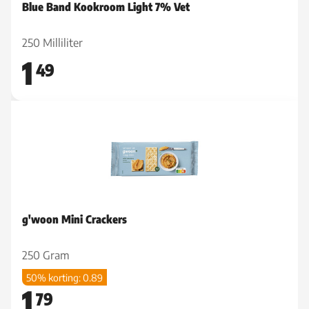
Blue Band Kookroom Light 7% Vet
250 Milliliter
1
49
g'woon Mini Crackers
250 Gram
50% korting: 0.89
1
79