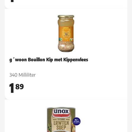
g´woon Bouillon Kip met Kippenvlees
340 Milliliter
1
89