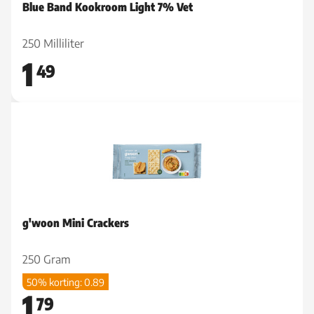
Blue Band Kookroom Light 7% Vet
250 Milliliter
1
49
g'woon Mini Crackers
250 Gram
50% korting: 0.89
1
79