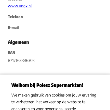
www.unox.nl
Telefoon
E-mail
Algemeen
EAN
8717163896303
Welkom bij Poiesz Supermarkten!
We maken gebruik van cookies om jouw ervaring
Privacy statement
|
Algemene voorwaarden
|
Hoe werkt het
|
te verbeteren, het verkeer op de website te
Veelgestelde vragen
|
Cookies
analyseren en voor gepersonaliseerde
© 2026 Poiesz Supermarkten B.V. Alle rechten voorbehouden