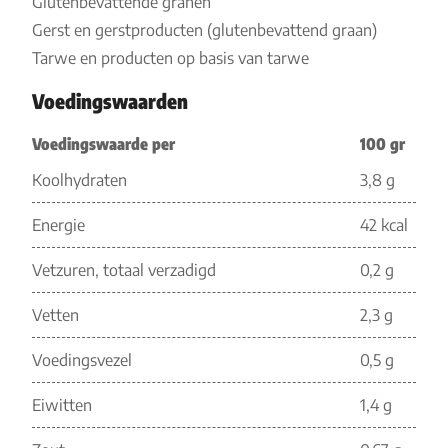
Glutenbevattende granen
Gerst en gerstproducten (glutenbevattend graan)
Tarwe en producten op basis van tarwe
Voedingswaarden
Voedingswaarde per
100 gr
Koolhydraten
3,8 g
Energie
42 kcal
Vetzuren, totaal verzadigd
0,2 g
Vetten
2,3 g
Voedingsvezel
0,5 g
Eiwitten
1,4 g