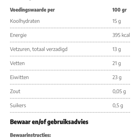
Voedingswaarde per
100 gr
Koolhydraten
15 g
Energie
395 kcal
Vetzuren, totaal verzadigd
13 g
Vetten
21 g
Eiwitten
23 g
Zout
0,05 g
Suikers
0,5 g
Bewaar en/of gebruiksadvies
Bewaarinstructies: