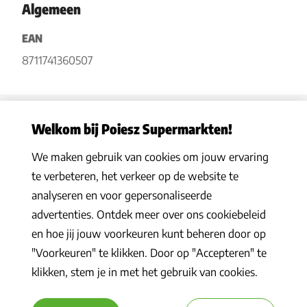
Algemeen
EAN
8711741360507
Welkom bij Poiesz Supermarkten!
We maken gebruik van cookies om jouw ervaring
Privacy statement
|
Algemene voorwaarden
|
Hoe werkt het
|
te verbeteren, het verkeer op de website te
Veelgestelde vragen
|
Cookies
analyseren en voor gepersonaliseerde
© 2026 Poiesz Supermarkten B.V. Alle rechten voorbehouden
advertenties. Ontdek meer over ons cookiebeleid
en hoe jij jouw voorkeuren kunt beheren door op
"Voorkeuren" te klikken. Door op "Accepteren" te
klikken, stem je in met het gebruik van cookies.