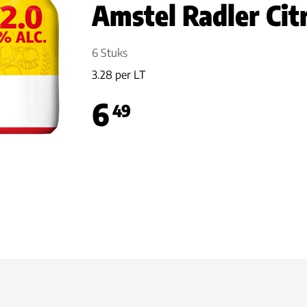
Amstel Radler Cit
6 Stuks
3.28 per LT
6
49