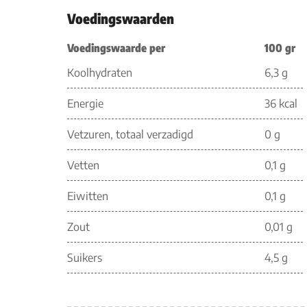
Voedingswaarden
Voedingswaarde per
100 gr
Koolhydraten
6,3 g
Energie
36 kcal
Vetzuren, totaal verzadigd
0 g
Vetten
0,1 g
Eiwitten
0,1 g
Zout
0,01 g
Suikers
4,5 g