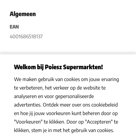
Algemeen
EAN
4001686518137
Welkom bij Poiesz Supermarkten!
We maken gebruik van cookies om jouw ervaring
Privacy statement
|
Algemene voorwaarden
|
Hoe werkt het
|
te verbeteren, het verkeer op de website te
Veelgestelde vragen
|
Cookies
analyseren en voor gepersonaliseerde
© 2026 Poiesz Supermarkten B.V. Alle rechten voorbehouden
advertenties. Ontdek meer over ons cookiebeleid
en hoe jij jouw voorkeuren kunt beheren door op
"Voorkeuren" te klikken. Door op "Accepteren" te
klikken, stem je in met het gebruik van cookies.