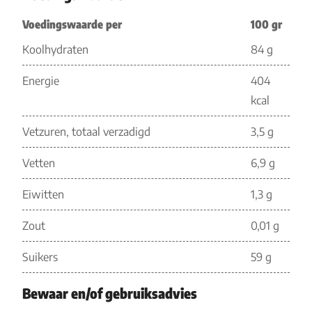
Voedingswaarde per
100 gr
Koolhydraten
84 g
Energie
404
kcal
Vetzuren, totaal verzadigd
3,5 g
Vetten
6,9 g
Eiwitten
1,3 g
Zout
0,01 g
Suikers
59 g
Bewaar en/of gebruiksadvies