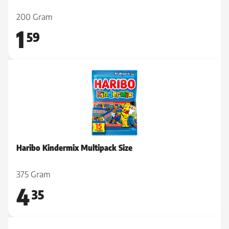
200 Gram
1
59
Haribo Kindermix Multipack Size
375 Gram
4
35