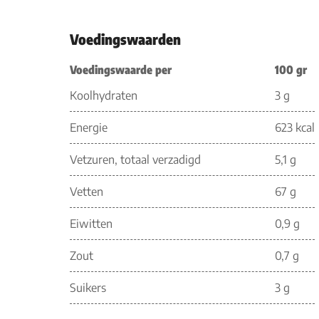
Voedingswaarden
Voedingswaarde per
100 gr
Koolhydraten
3 g
Energie
623 kcal
Vetzuren, totaal verzadigd
5,1 g
Vetten
67 g
Eiwitten
0,9 g
Zout
0,7 g
Suikers
3 g