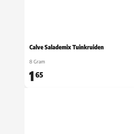
Calve Salademix Tuinkruiden
8 Gram
1
65