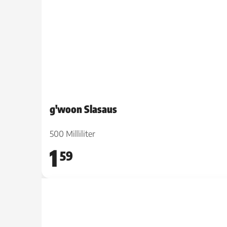
g'woon Slasaus
500 Milliliter
1
59