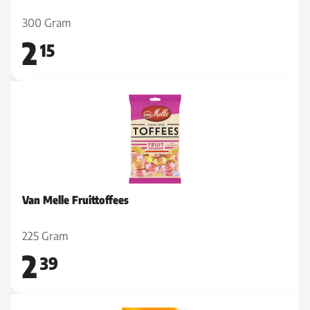
300 Gram
2
15
Van Melle Fruittoffees
225 Gram
2
39