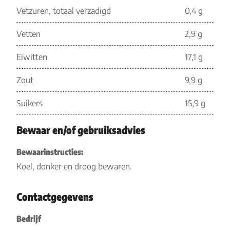
Vetzuren, totaal verzadigd
0,4 g
Vetten
2,9 g
Eiwitten
17,1 g
Zout
9,9 g
Suikers
15,9 g
Bewaar en/of gebruiksadvies
Bewaarinstructies:
Koel, donker en droog bewaren.
Contactgegevens
Bedrijf