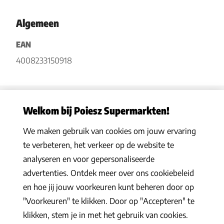
Algemeen
EAN
4008233150918
Welkom bij Poiesz Supermarkten!
We maken gebruik van cookies om jouw ervaring
Privacy statement
|
Algemene voorwaarden
|
Hoe werkt het
|
te verbeteren, het verkeer op de website te
Veelgestelde vragen
|
Cookies
analyseren en voor gepersonaliseerde
© 2026 Poiesz Supermarkten B.V. Alle rechten voorbehouden
advertenties. Ontdek meer over ons cookiebeleid
en hoe jij jouw voorkeuren kunt beheren door op
"Voorkeuren" te klikken. Door op "Accepteren" te
klikken, stem je in met het gebruik van cookies.