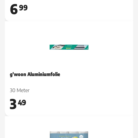
6
99
g'woon Aluminiumfolie
30 Meter
3
49