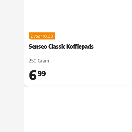
2 voor 10.00
Senseo Classic Koffiepads
250 Gram
6
99