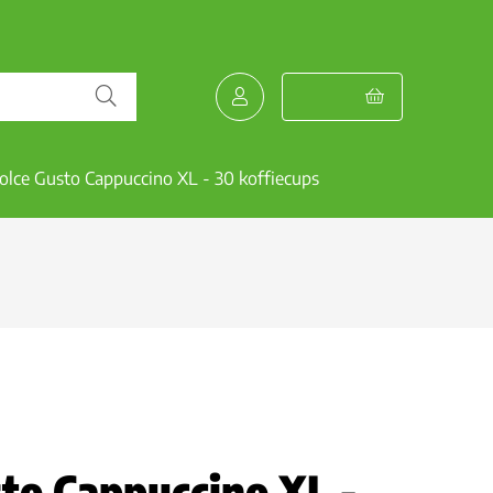
olce Gusto Cappuccino XL - 30 koffiecups
to Cappuccino XL -