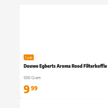
1 pak
Douwe Egberts Aroma Rood Filterkoffie
500 Gram
9
99