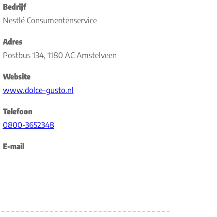
Bedrijf
Nestlé Consumentenservice
Adres
Postbus 134, 1180 AC Amstelveen
Website
www.dolce-gusto.nl
Telefoon
0800-3652348
E-mail