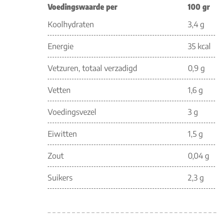
Voedingswaarde per
100 gr
Koolhydraten
3,4 g
Energie
35 kcal
Vetzuren, totaal verzadigd
0,9 g
Vetten
1,6 g
Voedingsvezel
3 g
Eiwitten
1,5 g
Zout
0,04 g
Suikers
2,3 g