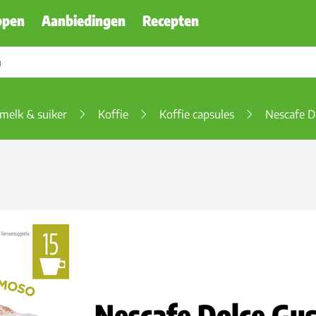
ppen
Aanbiedingen
Recepten
emelk & suiker
Koffie
Koffie capsules
Nescafe D
Nescafe Dolce Gus