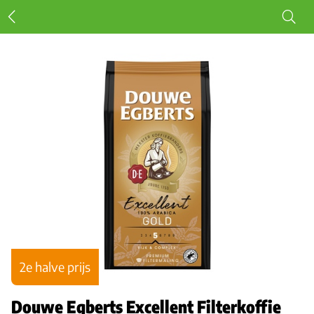
2e halve prijs
Douwe Egberts Excellent Filterkoffie