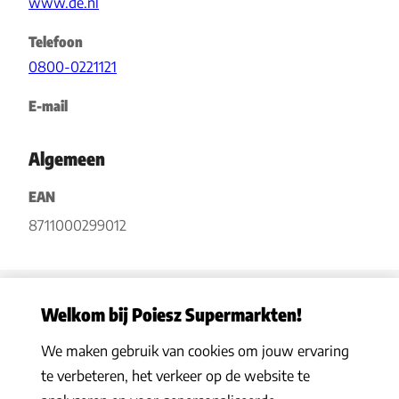
www.de.nl
Telefoon
0800-0221121
E-mail
Algemeen
EAN
8711000299012
Welkom bij Poiesz Supermarkten!
We maken gebruik van cookies om jouw ervaring
Privacy statement
|
Algemene voorwaarden
|
Hoe werkt het
|
te verbeteren, het verkeer op de website te
Veelgestelde vragen
|
Cookies